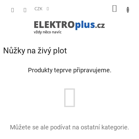
Přejít
NÁKUP
na
CZK
obsah
KOŠÍK
Nůžky na živý plot
Produkty teprve připravujeme.
Můžete se ale podívat na ostatní kategorie.