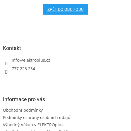
ZPĚT DO OBCHODU
Z
á
p
a
Kontakt
t
í
info
@
elektroplus.cz
777 223 234
Informace pro vás
Obchodní podmínky
Podmínky ochrany osobních údajů
Výhodný nákup v ELEKTROplus