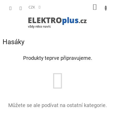
Přejít
NÁKUP
na
CZK
obsah
KOŠÍK
Hasáky
Produkty teprve připravujeme.
Můžete se ale podívat na ostatní kategorie.