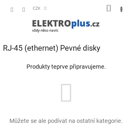
Přejít
NÁKUP
na
CZK
obsah
KOŠÍK
RJ-45 (ethernet) Pevné disky
Produkty teprve připravujeme.
Můžete se ale podívat na ostatní kategorie.