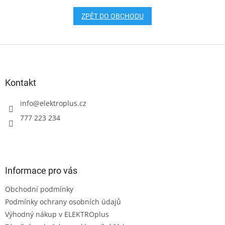
ZPĚT DO OBCHODU
Z
á
p
a
Kontakt
t
í
info
@
elektroplus.cz
777 223 234
Informace pro vás
Obchodní podmínky
Podmínky ochrany osobních údajů
Výhodný nákup v ELEKTROplus