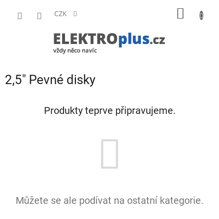
Přejít
NÁKUP
na
CZK
obsah
KOŠÍK
2,5" Pevné disky
Produkty teprve připravujeme.
Můžete se ale podívat na ostatní kategorie.