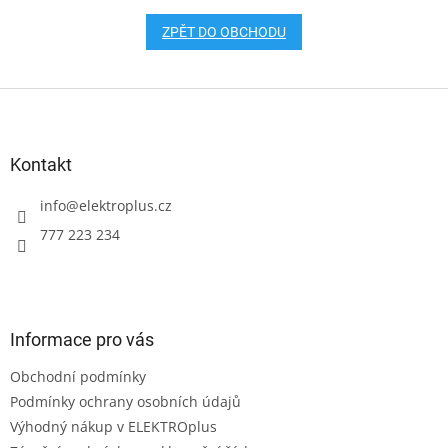
ZPĚT DO OBCHODU
Z
á
p
a
Kontakt
t
í
info
@
elektroplus.cz
777 223 234
Informace pro vás
Obchodní podmínky
Podmínky ochrany osobních údajů
Výhodný nákup v ELEKTROplus