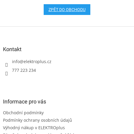
ZPĚT DO OBCHODU
Z
á
p
a
Kontakt
t
í
info
@
elektroplus.cz
777 223 234
Informace pro vás
Obchodní podmínky
Podmínky ochrany osobních údajů
Výhodný nákup v ELEKTROplus