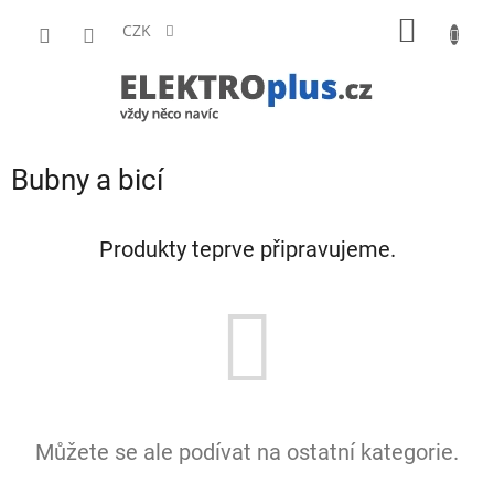
Přejít
NÁKUP
na
CZK
obsah
KOŠÍK
Bubny a bicí
Produkty teprve připravujeme.
Můžete se ale podívat na ostatní kategorie.