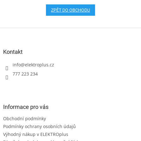
ZPĚT DO OBCHODU
Z
á
p
a
Kontakt
t
í
info
@
elektroplus.cz
777 223 234
Informace pro vás
Obchodní podmínky
Podmínky ochrany osobních údajů
Výhodný nákup v ELEKTROplus