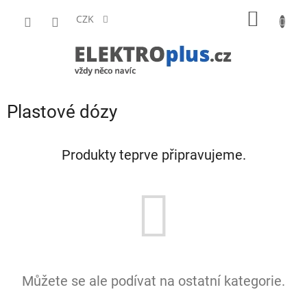
Přejít
NÁKUP
na
CZK
obsah
KOŠÍK
Plastové dózy
Produkty teprve připravujeme.
Můžete se ale podívat na ostatní kategorie.