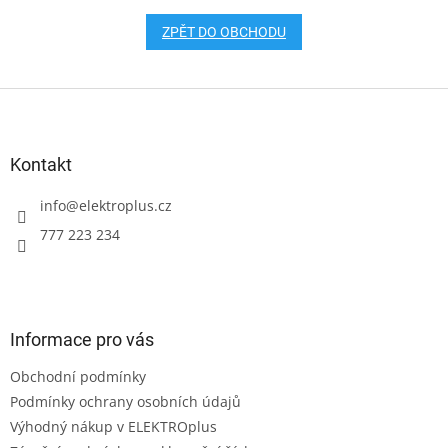
ZPĚT DO OBCHODU
Z
á
p
a
Kontakt
t
í
info
@
elektroplus.cz
777 223 234
Informace pro vás
Obchodní podmínky
Podmínky ochrany osobních údajů
Výhodný nákup v ELEKTROplus