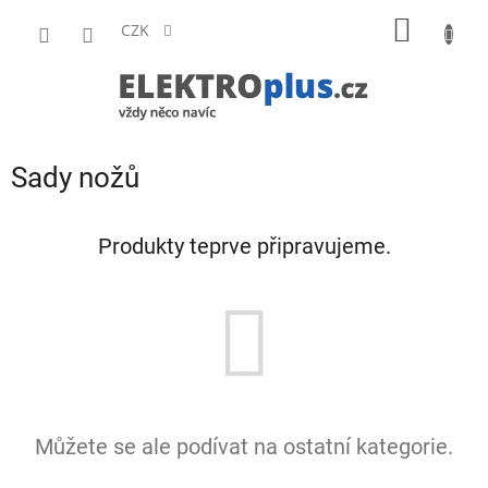
Přejít
NÁKUP
na
CZK
obsah
KOŠÍK
Sady nožů
Produkty teprve připravujeme.
Můžete se ale podívat na ostatní kategorie.