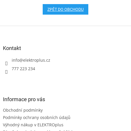
ZPĚT DO OBCHODU
Z
á
p
a
Kontakt
t
í
info
@
elektroplus.cz
777 223 234
Informace pro vás
Obchodní podmínky
Podmínky ochrany osobních údajů
Výhodný nákup v ELEKTROplus