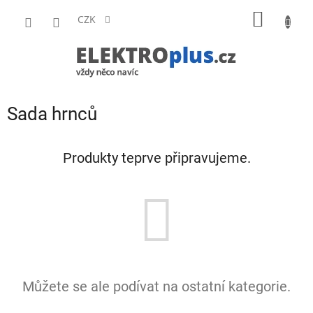
Přejít
NÁKUP
na
CZK
obsah
KOŠÍK
Sada hrnců
Produkty teprve připravujeme.
Můžete se ale podívat na ostatní kategorie.