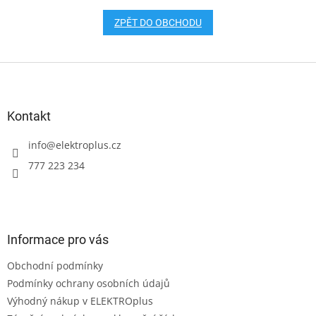
ZPĚT DO OBCHODU
Z
á
p
a
Kontakt
t
í
info
@
elektroplus.cz
777 223 234
Informace pro vás
Obchodní podmínky
Podmínky ochrany osobních údajů
Výhodný nákup v ELEKTROplus