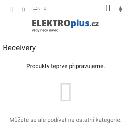
Přejít
NÁKUP
na
CZK
obsah
KOŠÍK
Receivery
Produkty teprve připravujeme.
Můžete se ale podívat na ostatní kategorie.