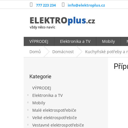
Přejít
777 223 234
info@elektroplus.cz
na
obsah
VÝPRODEJ
Elektronika a TV
Mobily
Domů
Domácnost
Kuchyňské potřeby a 
P
Příp
o
Přeskočit
s
Kategorie
kategorie
t
r
VÝPRODEJ
a
Elektronika a TV
n
Mobily
n
í
Malé elektrospotřebiče
p
Velké elektrospotřebiče
a
Vestavné elektrospotřebiče