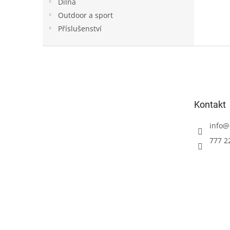
Dílna
Outdoor a sport
Příslušenství
Z
á
p
a
t
Kontakt
í
info
@
777 2