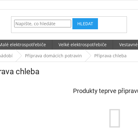
HLEDAT
Malé elektrospotřebiče
Velké elektrospotřebiče
Vestavné
nádobí
Příprava domácích potravin
Příprava chleba
rava chleba
Produkty teprve připra