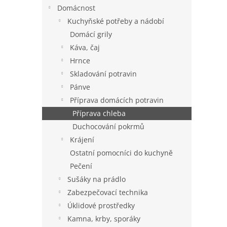
n
Domácnost
e
Kuchyňské potřeby a nádobí
l
Domácí grily
Káva, čaj
Hrnce
Skladování potravin
Pánve
Příprava domácích potravin
Příprava chleba
Duchocování pokrmů
Krájení
Ostatní pomocníci do kuchyně
Pečení
Sušáky na prádlo
Zabezpečovací technika
Úklidové prostředky
Kamna, krby, sporáky