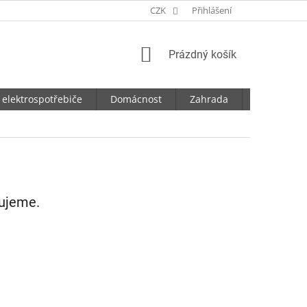
CZK
Přihlášení
NÁKUPNÍ
Prázdný košík
KOŠÍK
 elektrospotřebiče
Domácnost
Zahrada
Dílna
vujeme.