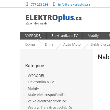
Přejít
777 223 234
info@elektroplus.cz
na
obsah
VÝPRODEJ
Elektronika a TV
Mobily
Domů
Dílna
Auto-Moto
Elektrická z
P
Nab
o
Přeskočit
s
Kategorie
kategorie
t
r
VÝPRODEJ
a
Elektronika a TV
n
Mobily
n
í
Malé elektrospotřebiče
p
Velké elektrospotřebiče
a
Vestavné elektrospotřebiče