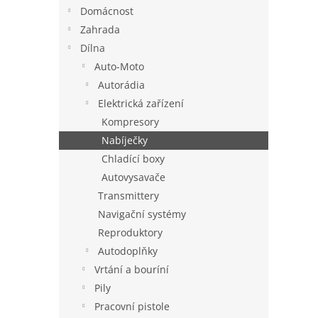
n
Domácnost
e
Zahrada
l
Dílna
Auto-Moto
Autorádia
Elektrická zařízení
Kompresory
Nabíječky
Chladící boxy
Autovysavače
Transmittery
Navigační systémy
Reproduktory
Autodoplňky
Vrtání a bouríní
Pily
Pracovní pistole