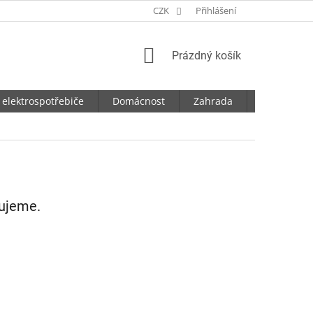
CZK
Přihlášení
NÁKUPNÍ
Prázdný košík
KOŠÍK
 elektrospotřebiče
Domácnost
Zahrada
Dílna
vujeme.