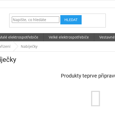
HLEDAT
Malé elektrospotřebiče
Velké elektrospotřebiče
Vestavné
ařízení
Nabíječky
íječky
Produkty teprve připra