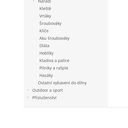
Nářadí
Kleště
Vrtáky
Šroubováky
Klíče
Aku šroubováky
Dláta
Hoblíky
Kladiva a palice
Pilníky a rašple
Hasáky
Ostatní vybavení do dílny
Outdoor a sport
Příslušenství
Z
á
p