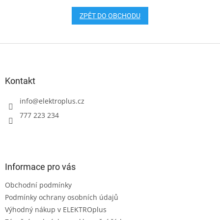
ZPĚT DO OBCHODU
Z
á
p
a
Kontakt
t
í
info
@
elektroplus.cz
777 223 234
Informace pro vás
Obchodní podmínky
Podmínky ochrany osobních údajů
Výhodný nákup v ELEKTROplus