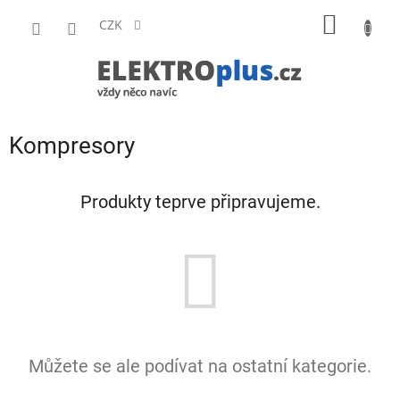
Přejít
NÁKUP
na
CZK
obsah
KOŠÍK
P
Kompresory
o
s
t
Produkty teprve připravujeme.
r
a
n
n
í
p
a
n
Můžete se ale podívat na ostatní kategorie.
e
l