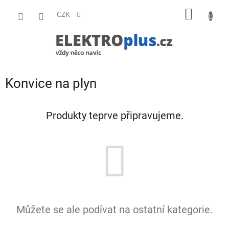
Přejít
NÁKUP
na
CZK
obsah
KOŠÍK
Konvice na plyn
Produkty teprve připravujeme.
Můžete se ale podívat na ostatní kategorie.