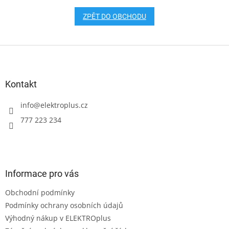
ZPĚT DO OBCHODU
Z
á
p
a
Kontakt
t
í
info
@
elektroplus.cz
777 223 234
Informace pro vás
Obchodní podmínky
Podmínky ochrany osobních údajů
Výhodný nákup v ELEKTROplus