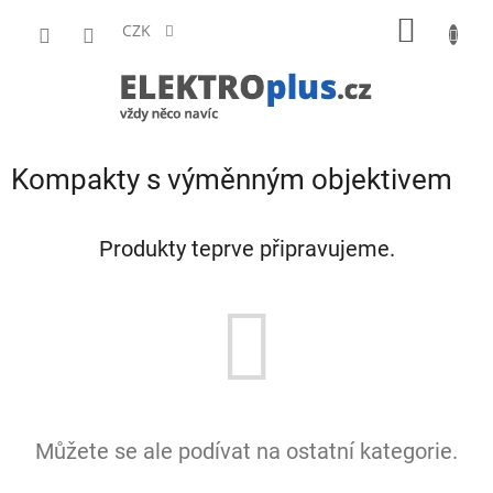
Přejít
NÁKUP
na
CZK
obsah
KOŠÍK
Kompakty s výměnným objektivem
Produkty teprve připravujeme.
Můžete se ale podívat na ostatní kategorie.