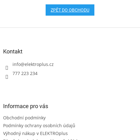
ZPĚT DO OBCHODU
Z
á
p
a
Kontakt
t
í
info
@
elektroplus.cz
777 223 234
Informace pro vás
Obchodní podmínky
Podmínky ochrany osobních údajů
Výhodný nákup v ELEKTROplus