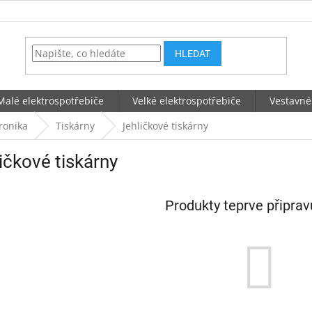
HLEDAT
Malé elektrospotřebiče
Velké elektrospotřebiče
Vestavné
ronika
Tiskárny
Jehličkové tiskárny
ičkové tiskárny
Produkty teprve připra