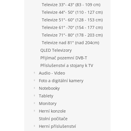
n
Televize 33"- 43" (83 - 109 cm)
e
Televize 44"- 50" (110 - 127 cm)
l
Televize 51"- 60" (128 - 153 cm)
Televize 61" -70" (154 - 177 cm)
Televize 71"- 80" (178 - 203 cm)
Televize nad 81" (nad 204cm)
QLED Televizory
Přijímač pozemní DVB-T
Příslušenství a stojany k TV
Audio - Video
Foto a digitální kamery
Notebooky
Tablety
Monitory
Herní konzole
Stolní počítače
Herní příslušenství