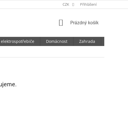
CZK
Přihlášení
NÁKUPNÍ
Prázdný košík
KOŠÍK
 elektrospotřebiče
Domácnost
Zahrada
Dílna
vujeme.