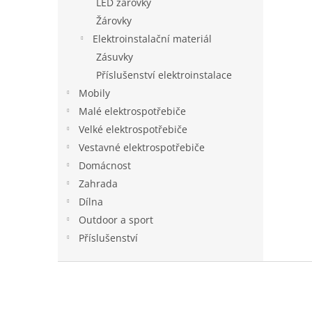
LED žárovky
Žárovky
Elektroinstalační materiál
Zásuvky
Příslušenství elektroinstalace
Mobily
Malé elektrospotřebiče
Velké elektrospotřebiče
Vestavné elektrospotřebiče
Domácnost
Zahrada
Dílna
Outdoor a sport
Příslušenství
Z
á
p