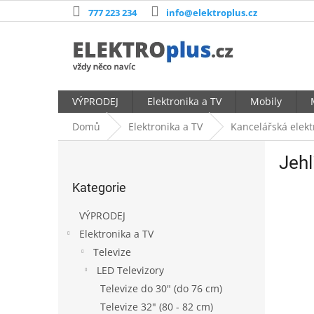
Přejít
777 223 234
info@elektroplus.cz
na
obsah
VÝPRODEJ
Elektronika a TV
Mobily
Domů
Elektronika a TV
Kancelářská elekt
P
Jehl
o
Přeskočit
s
Kategorie
kategorie
t
r
VÝPRODEJ
a
Elektronika a TV
n
Televize
n
í
LED Televizory
p
Televize do 30" (do 76 cm)
a
Televize 32" (80 - 82 cm)