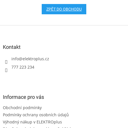
ZPĚT DO OBCHODU
Z
á
p
a
Kontakt
t
í
info
@
elektroplus.cz
777 223 234
Informace pro vás
Obchodní podmínky
Podmínky ochrany osobních údajů
Výhodný nákup v ELEKTROplus