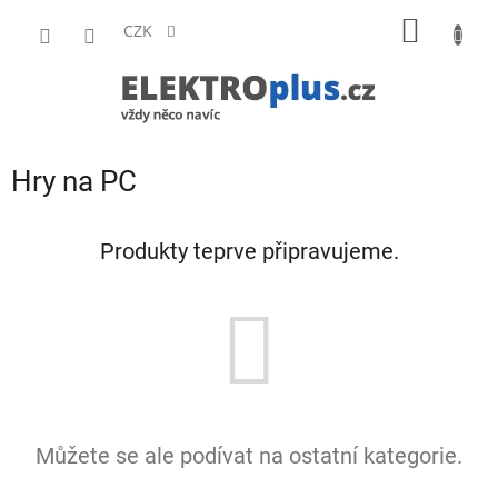
Přejít
NÁKUP
na
CZK
obsah
KOŠÍK
Hry na PC
Produkty teprve připravujeme.
Můžete se ale podívat na ostatní kategorie.