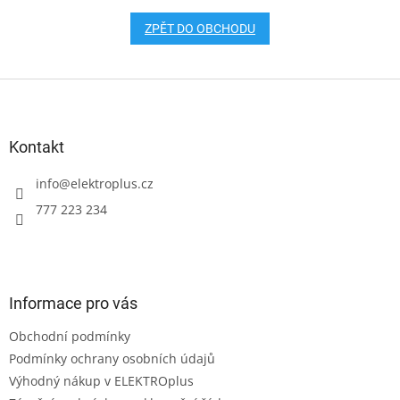
ZPĚT DO OBCHODU
Z
á
p
a
Kontakt
t
í
info
@
elektroplus.cz
777 223 234
Informace pro vás
Obchodní podmínky
Podmínky ochrany osobních údajů
Výhodný nákup v ELEKTROplus