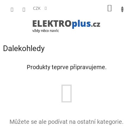
Přejít
NÁKUP
na
CZK
obsah
KOŠÍK
Dalekohledy
Produkty teprve připravujeme.
Můžete se ale podívat na ostatní kategorie.