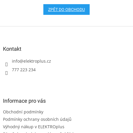
ZPĚT DO OBCHODU
Z
á
p
a
Kontakt
t
í
info
@
elektroplus.cz
777 223 234
Informace pro vás
Obchodní podmínky
Podmínky ochrany osobních údajů
Výhodný nákup v ELEKTROplus